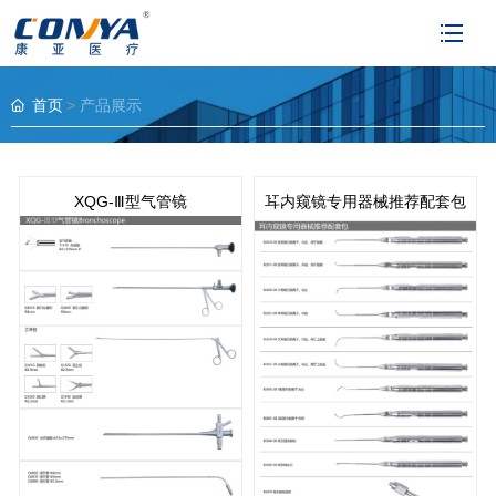
首页
产品展示
XQG-Ⅲ型气管镜
耳内窥镜专用器械推荐配套包